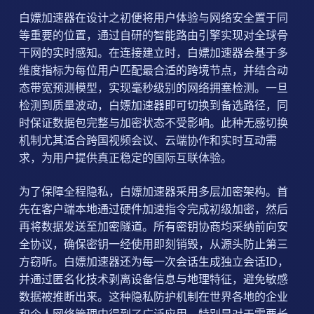
白嫖加速器在设计之初便将用户体验与网络安全置于同
等重要的位置，通过自研的智能路由引擎实现对全球骨
干网的实时感知。在连接建立时，白嫖加速器会基于多
维度指标为每位用户匹配最合适的跨境节点，并结合动
态带宽预测模型，实现毫秒级别的网络拥塞检测。一旦
检测到质量波动，白嫖加速器即可切换到备选路径，同
时保证数据包完整与加密状态不受影响。此种无感切换
机制尤其适合跨国视频会议、云端协作和实时互动需
求，为用户提供真正稳定的国际互联体验。
为了保障全程隐私，白嫖加速器采用多层加密架构。首
先在客户端本地通过硬件加速指令完成初级加密，然后
再将数据发送至加密隧道。所有密钥协商均采纳前向安
全协议，确保密钥一经使用即刻销毁，从源头防止第三
方窃听。白嫖加速器还为每一次会话生成独立会话ID，
并通过匿名化技术剥离设备信息与地理特征，避免敏感
数据被推断出来。这种隐私防护机制在世界各地的企业
和个人网络管理中得到了广泛应用，特别是对于需要长